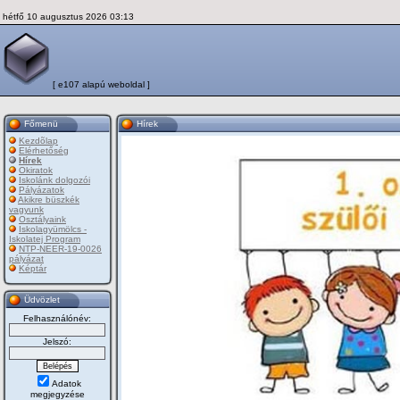
hétfő 10 augusztus 2026 03:13
[ e107 alapú weboldal ]
Főmenü
Hírek
Kezdõlap
Elérhetőség
Hírek
Okiratok
Iskolánk dolgozói
Pályázatok
Akikre büszkék
vagyunk
Osztályaink
Iskolagyümölcs -
Iskolatej Program
NTP-NEER-19-0026
pályázat
Képtár
Üdvözlet
Felhasználónév:
Jelszó:
Adatok
megjegyzése