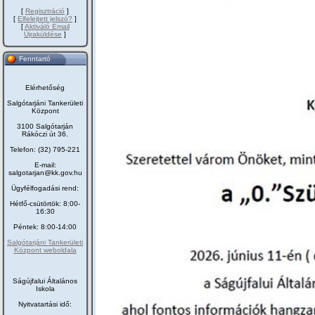
[
Regisztráció
]
[
Elfelejtett jelszó?
]
[
Aktiváló Email
Újraküldése
]
Fenntartó
Elérhetőség
Salgótarjáni Tankerületi
Központ
3100 Salgótarján
Rákóczi út 36.
Telefon: (32) 795-221
E-mail:
salgotarjan@kk.gov.hu
Ügyfélfogadási rend:
Hétfő-csütörtök: 8:00-
16:30
Péntek: 8:00-14:00
Salgótarjáni Tankerületi
Központ weboldala
Ságújfalui Általános
Iskola
Nyitvatartási idő: